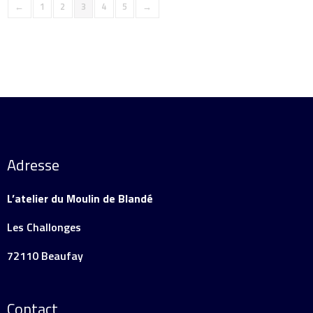
←
1
2
3
4
5
→
Adresse
L’atelier du Moulin de Blandé
Les Challonges
72110 Beaufay
Contact