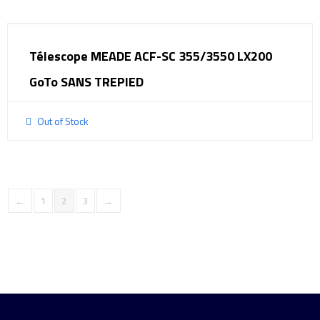
Télescope MEADE ACF-SC 355/3550 LX200
GoTo SANS TREPIED
Out of Stock
←
1
2
3
→