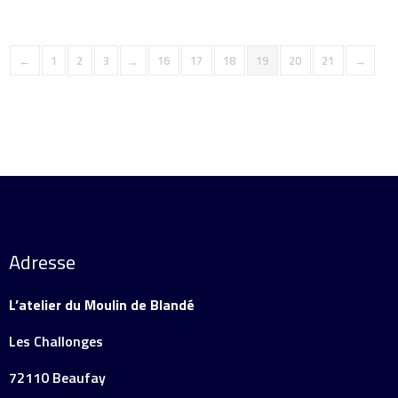
←
1
2
3
…
16
17
18
19
20
21
→
Adresse
L’atelier du Moulin de Blandé
Les Challonges
72110 Beaufay