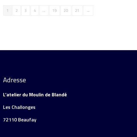
1
2
3
4
…
19
20
21
→
Adresse
L’atelier du Moulin de Blandé
Les Challonges
72110 Beaufay