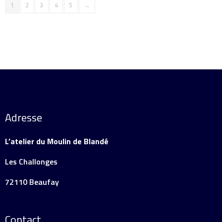
1
2
3
4
5
→
Adresse
L’atelier du Moulin de Blandé
Les Challonges
72110 Beaufay
Contact