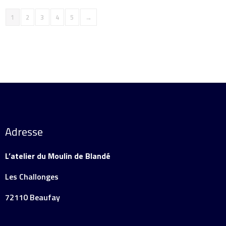
1
2
3
4
5
→
Adresse
L’atelier du Moulin de Blandé
Les Challonges
72110 Beaufay