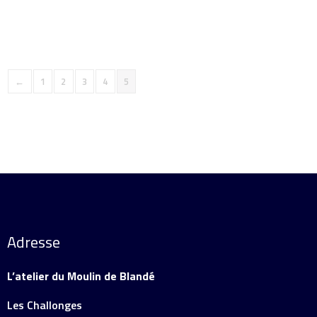
Ajouter au panier
Détails
←
1
2
3
4
5
Adresse
L’atelier du Moulin de Blandé
Les Challonges