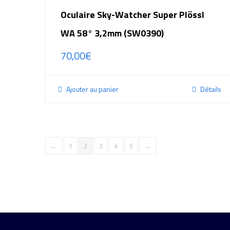
Oculaire Sky-Watcher Super Plössl
WA 58° 3,2mm (SW0390)
70,00
€
Ajouter au panier
Détails
←
1
2
3
4
5
→