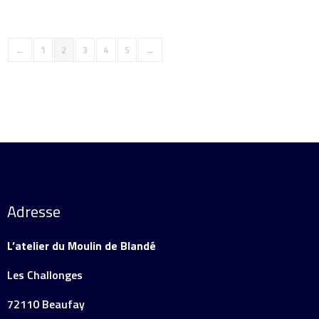
←
1
2
3
4
5
→
Adresse
L’atelier du Moulin de Blandé
Les Challonges
72110 Beaufay