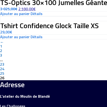
TS-Optics 30×100 Jumelles Géant
3 025,00
€
2 590,00
€
Ajouter au panier
Détails
Tshirt Confidence Glock Taille XS
29,00
€
Ajouter au panier
Détails
←
1
2
3
…
23
24
25
26
Adresse
L’atelier du Moulin de Blandé
Les Challonges