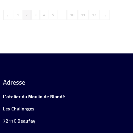
←
1
2
3
4
5
…
10
11
12
→
Adresse
L’atelier du Moulin de Blandé
Les Challonges
72110 Beaufay