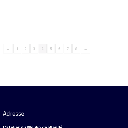
Ajouter au panier
Détails
←
1
2
3
4
5
6
7
8
→
Adresse
L’atelier du Moulin de Blandé