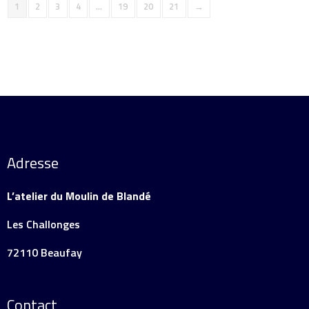
1
2
3
4
…
19
20
21
→
Adresse
L’atelier du Moulin de Blandé
Les Challonges
72110 Beaufay
Contact