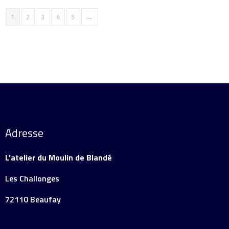
1
2
3
4
5
→
Adresse
L’atelier du Moulin de Blandé
Les Challonges
72110 Beaufay