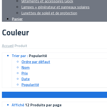
Vêtements et accessoires Glock
Lampes + générateur et panneaux solaires
Lunettes de soleil et de protection
Panier
Couleur
Accueil
Produit
Trier par :
Popularité
Ordre par défaut
Nom
Prix
Date
Popularité
Affiché
12 Produits par page