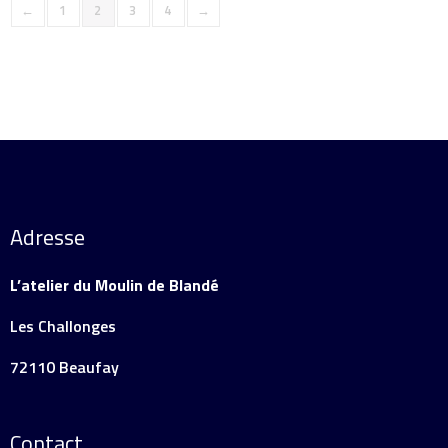
←
1
2
3
4
→
Adresse
L’atelier du Moulin de Blandé
Les Challonges
72110 Beaufay
Contact