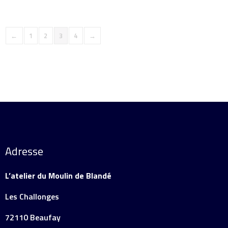
←
1
2
3
4
→
Adresse
L’atelier du Moulin de Blandé
Les Challonges
72110 Beaufay