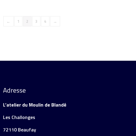
←
1
2
3
4
→
Adresse
L’atelier du Moulin de Blandé
Les Challonges
72110 Beaufay