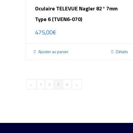
Oculaire TELEVUE Nagler 82° 7mm
Type 6 (TVEN6-070)
475,00
€
Ajouter au panier
Détails
←
1
2
3
4
→