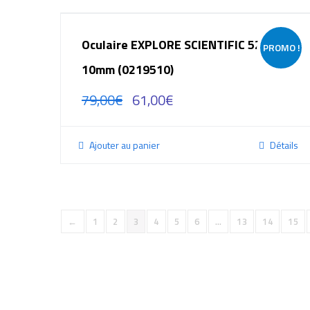
Oculaire EXPLORE SCIENTIFIC 52°
PROMO !
10mm (0219510)
79,00
€
61,00
€
Ajouter au panier
Détails
←
1
2
3
4
5
6
…
13
14
15