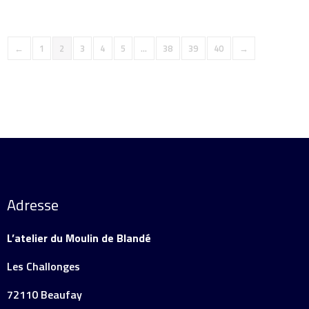
←
1
2
3
4
5
…
38
39
40
→
Adresse
L’atelier du Moulin de Blandé
Les Challonges
72110 Beaufay