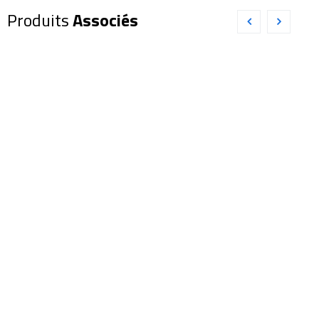
Produits
Associés
Oculaire
Oculaire
EXPLORE
EXPLORE
SCIENTIFIC
SCIENTIFIC
68° 40mm
82° 4,7mm
(0218640)