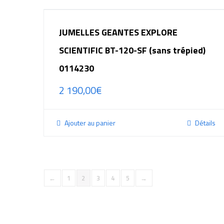
JUMELLES GEANTES EXPLORE
SCIENTIFIC BT-120-SF (sans trépied)
0114230
2 190,00
€
Ajouter au panier
Détails
←
1
2
3
4
5
→