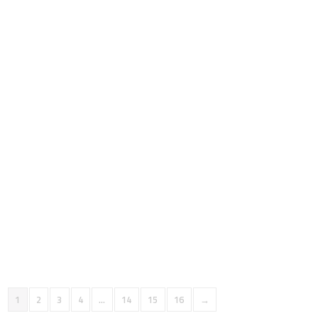
2 390,00
€
Ajouter au panier
Détails
LUNETTE BRESSER 90L/1200 (4890120)
169,00
€
Ajouter au panier
Détails
1
2
3
4
…
14
15
16
→