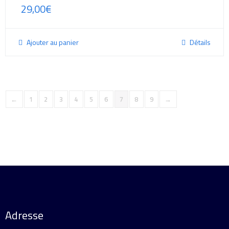
29,00
€
Ajouter au panier
Détails
←
1
2
3
4
5
6
7
8
9
→
Adresse