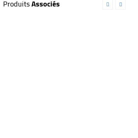
Produits
Associés
Oculaire
Oculaire
EXPLORE
EXPLORE
SCIENTIFIC
SCIENTIFIC
82° 6,7mm
68° 34mm
(0218806)
(0218634)
165,00
€
289,00
€
Ajouter au panier
Out of Stock
Détails
Oculaire