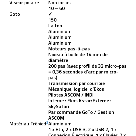
Viseur polaire
Non inclus
10 – 60
Goto
✓
150
Laiton
Aluminium
Aluminium
Aluminium
Moteurs pas-à-pas
Niveau à bulle de 14 mm de
diamètre
200 pas (avec profil de 32 micro-pas
= 0,36 secondes d’arc par micro-
pas)
Transmission par courroie
Mécanique, logiciel d’Ekos
Pilotes ASCOM / INDI
Interne : Ekos Kstar/Externe :
SkySafari
Par commande GoTo / Gestion
ASCOM
3
Matériau Trépied
Aluminium
1 x Eth, 2 x USB 3, 2 x USB 2, 1 x
Connexion Électrique, 1 x Clavier, 2 x