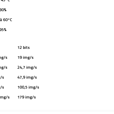
 80%
à 60°C
 95%
s
12 bits
mg/s
19 img/s
mg/s
24,7 img/s
/s
47,9 img/s
/s
100,5 img/s
img/s
179 img/s