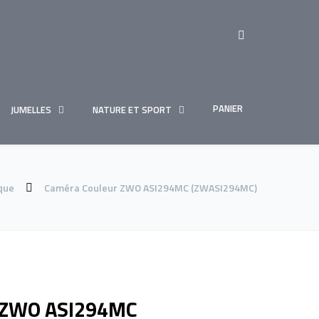
PANIER
JUMELLES
NATURE ET SPORT
que
Caméra Couleur ZWO ASI294MC (ZWASI294MC)
 ZWO ASI294MC