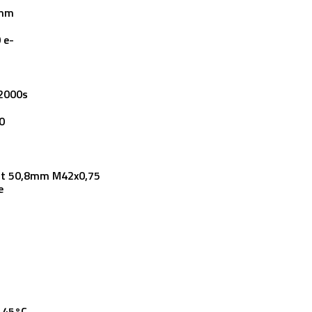
7mm
 e-
s
2000s
0
nt 50,8mm M42x0,75
e
 45°C