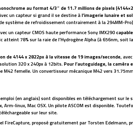
onochrome au format 4/3″ de 11.7 millions de pixels (4144×
 Avec un capteur si grand il se destine à
l’imagerie lunaire et so
de système de refroidissement contrairement à la 294MM-Pro)
e avec un capteur CMOS haute performance Sony IMX290
capable 
ic atteint 78% sur la raie de l’Hydrogène Alpha (à 656nm, soit
ion de 4144 x 2822px à la vitesse de 19 images/seconde
, ave
solution 320 x 240px à 12bits.
Pour l’autoguidage, la caméra 
pe M42 femelle. Un convertisseur mécanique M42 vers 31.75mm 
e d’emploi (en anglais) sont disponibles en téléchargement sur 
Arm-linux, Mac OSX. Un pilote ASCOM est disponible. Toutefois,
léchargeable sur leur site.
giciel FireCapture, proposé gratuitement par Torsten Edelmann,