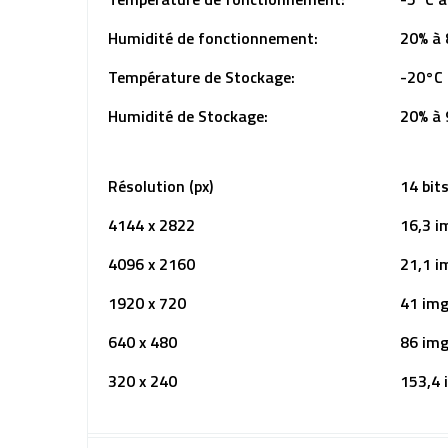
Humidité de fonctionnement:
20% à
Température de Stockage:
-20°C 
Humidité de Stockage:
20% à
Résolution (px)
14 bit
4144 x 2822
16,3 i
4096 x 2160
21,1 i
1920 x 720
41 img
640 x 480
86 img
320 x 240
153,4 