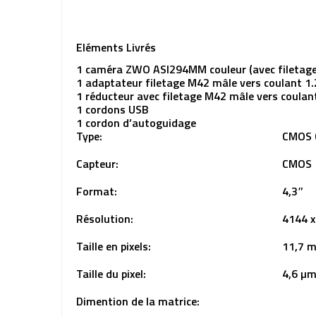
Eléments Livrés
1 caméra ZWO ASI294MM couleur (avec filetage
1 adaptateur filetage M42 mâle vers coulant 1
1 réducteur avec filetage M42 mâle vers coulant
1 cordons USB
1 cordon d’autoguidage
Type:
CMOS 
Capteur:
CMOS 
Format:
4,3″
Résolution:
4144 x
Taille en pixels:
11,7 mi
Taille du pixel:
4,6 µ
Dimention de la matrice: