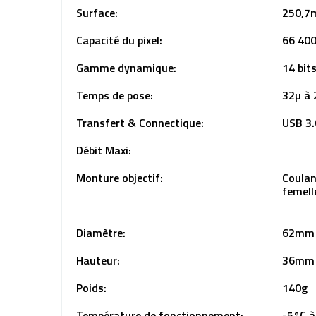
Surface:
250,
Capacité du pixel:
66 400
Gamme dynamique:
14 bit
Temps de pose:
32µ à 
Transfert & Connectique:
USB 3.
Débit Maxi:
Monture objectif:
Coula
femell
Diamètre:
62mm
Hauteur:
36mm
Poids:
140g
Température de fonctionnement:
-5°C à