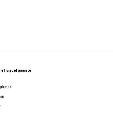
 et visuel assisté
ixels)
7mm
e