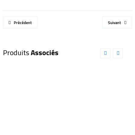
Précédent
Suivant
Produits
Associés
CHAUSSETTES
GANTS
IMPERMEABLES
IMPERMEABLES
TRAIL DRY
ETANCHES
BLEUE
– CLAW
Taille 39-
Taille S
42