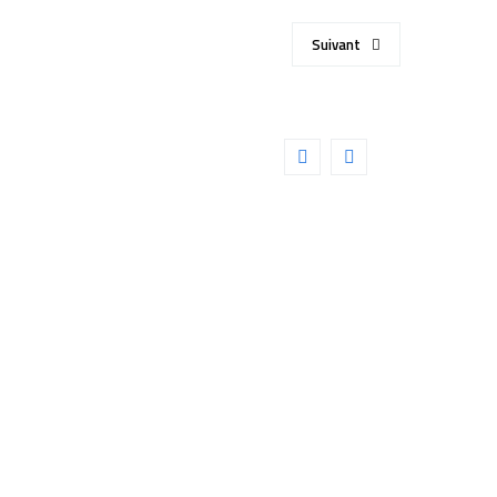
Suivant
CIENTIFIC 100° 9mm
Détails