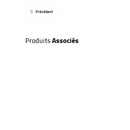
Précédent
Produits
Associés
Oculaire EXPLORE SCIENTIFIC 
(0218818)
209,00
€
Ajouter au panier