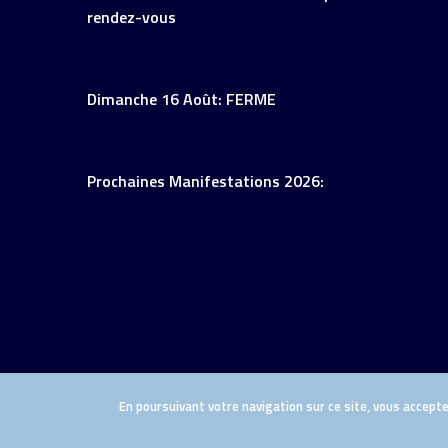
rendez-vous
Dimanche 16 Août: FERME
Prochaines Manifestations 2026:
En poursuivant votre navigation sur ce site, vous acceptez
Copyright 2019 |
Politique de confidentialité
|
Ment