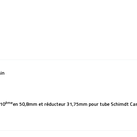
in
ème
/10
en 50,8mm et réducteur 31,75mm pour tube Schimdt Cass