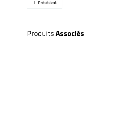
Précédent
Produits
Associés
Filtre anti-réflexion pour LS100
filtration
250,00
€
Ajouter au panier
Filtre EXPLORE SCIENTIFIC Gris