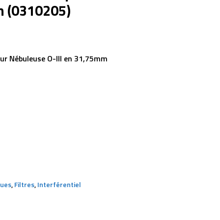
m (0310205)
our Nébuleuse O-III en 31,75mm
ques
,
Filtres
,
Interférentiel