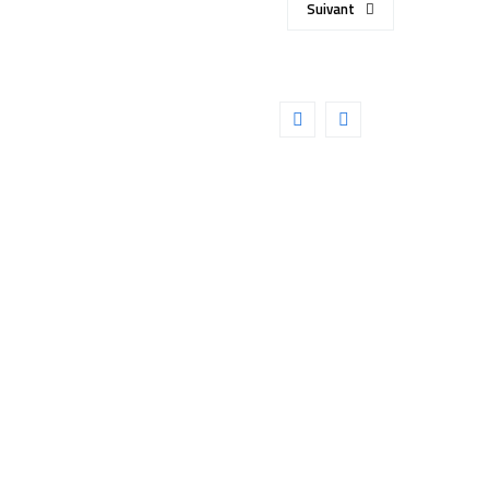
Suivant
NTIFIC pour Nébuleuse CLS
25)
Détails
NTIFIC pour Nébuleuse CLS