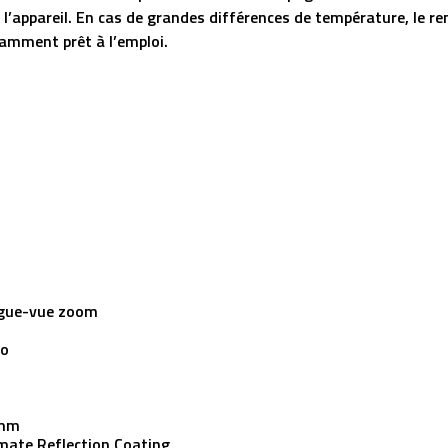
us l’appareil. En cas de grandes différences de température, le 
stamment prêt à l’emploi.
gue-vue zoom
ro
mm
mate Reflection Coating