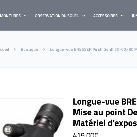
MONTURES
OBSERVATION DU SOLEIL
ACCESSOIRES
JU
cueil
Boutique
Longue-vue BRESSER Pirsh GenII 20-60×80 Mis
Longue-vue BRE
Mise au point De
Matériel d’expos
419,00
€