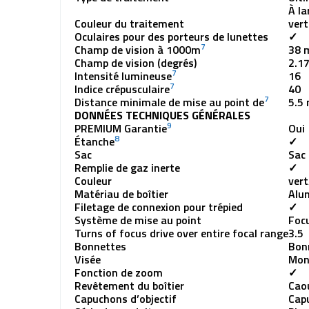
À la
Couleur du traitement
vert
Oculaires pour des porteurs de lunettes
✓
7
Champ de vision à 1000m
38 
Champ de vision (degrés)
2.1
7
Intensité lumineuse
16
7
Indice crépusculaire
40
7
Distance minimale de mise au point de
5.5
DONNÉES TECHNIQUES GÉNÉRALES
9
PREMIUM Garantie
Oui
8
Étanche
✓
Sac
Sac 
Remplie de gaz inerte
✓
Couleur
vert
Matériau de boîtier
Alu
Filetage de connexion pour trépied
✓
Système de mise au point
Foc
Turns of focus drive over entire focal range
3.5
Bonnettes
Bon
Visée
Mon
Fonction de zoom
✓
Revêtement du boîtier
Cao
Capuchons d’objectif
Capu