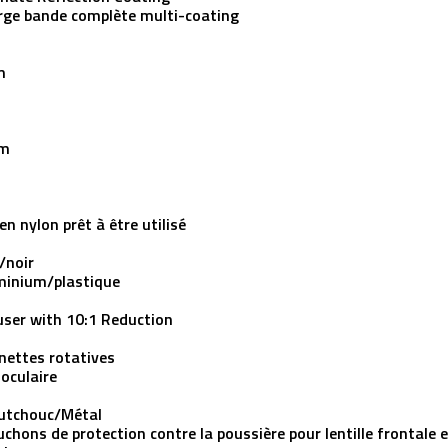
rge bande complète multi-coating
m
7
 m
en nylon prêt à être utilisé
/noir
minium/plastique
user with 10:1 Reduction
nettes rotatives
oculaire
utchouc/Métal
chons de protection contre la poussière pour lentille frontale e