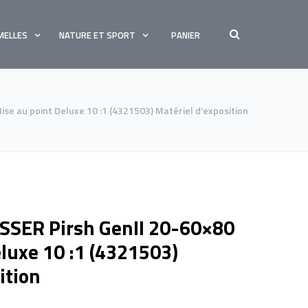
MELLES
NATURE ET SPORT
PANIER
e au point Deluxe 10 :1 (4321503) Matériel d’exposition
SSER Pirsh GenII 20-60×80
luxe 10 :1 (4321503)
ition