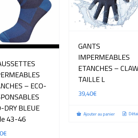
GANTS
IMPERMEABLES
AUSSETTES
ETANCHES – CLA
PERMEABLES
TAILLE L
NCHES – ECO-
39,40
€
SPONSABLES
O-DRY BLEUE
Détai
Ajouter au panier
lle 43-46
00
€