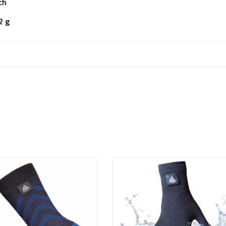
ch
2 g