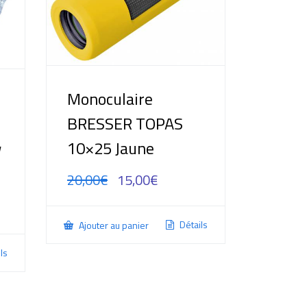
Monoculaire
BRESSER TOPAS
10×25 Jaune
W
20,00
€
15,00
€
Détails
Ajouter au panier
ls