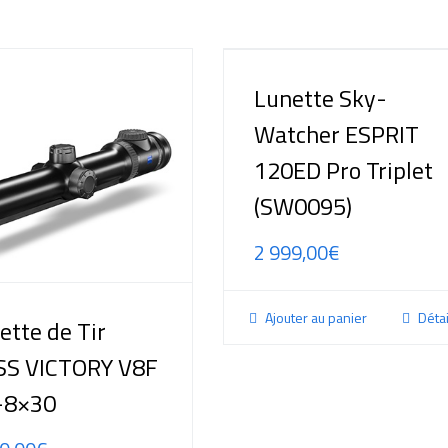
Lunette Sky-
Watcher ESPRIT
120ED Pro Triplet
(SW0095)
2 999,00
€
Ajouter au panier
Détai
ette de Tir
SS VICTORY V8F
-8×30