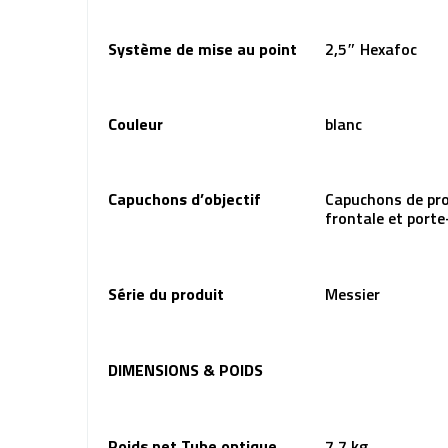
Système de mise au point
2,5″ Hexafoc
Couleur
blanc
Capuchons d’objectif
Capuchons de prot
frontale et porte
Série du produit
Messier
DIMENSIONS & POIDS
Poids net Tube optique
7.7 kg