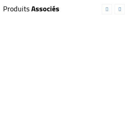
Produits
Associés
Lunette
Lunette
Explore
Sky-
Scientific
Watcher
80/420 ED
80/600 ED
APO FDC-1
Dual Speed
(0112084)
Black
diamond+
799,00
€
accessoires
(SW0243)
Ajouter au panier
Détails