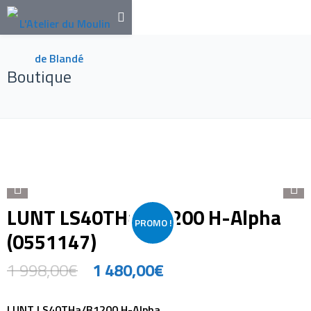
Boutique
LUNT LS40THa/B1200 H-Alpha
PROMO !
(0551147)
1 998,00
€
1 480,00
€
LUNT LS40THa/B1200 H-Alpha