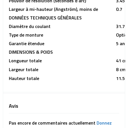
Pouvoir de résolution (secondes d’arc)
3.45
Largeur à mi-hauteur (Angström), moins de
0.7
DONNÉES TECHNIQUES GÉNÉRALES
Diamètre du coulant
31.7
Type de monture
Optiq
Garantie étendue
5 ans
DIMENSIONS & POIDS
Longueur totale
41 c
Largeur totale
8 cm
Hauteur totale
11.5 
Avis
Pas encore de commentaires actuellement
Donnez