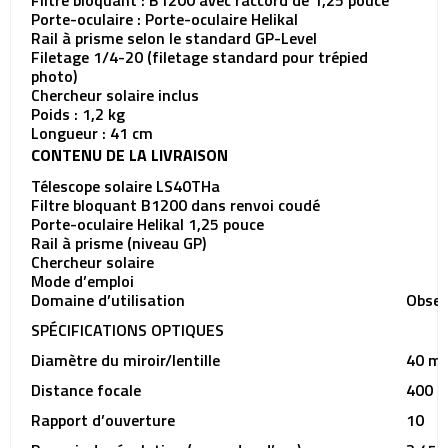
Filtre bloquant : B1200 avec raccord de 1,25 pouce
Porte-oculaire : Porte-oculaire Helikal
Rail à prisme selon le standard GP-Level
Filetage 1/4-20 (filetage standard pour trépied
photo)
Chercheur solaire inclus
Poids : 1,2 kg
Longueur : 41 cm
CONTENU DE LA LIVRAISON
Télescope solaire LS40THa
Filtre bloquant B1200 dans renvoi coudé
Porte-oculaire Helikal 1,25 pouce
Rail à prisme (niveau GP)
Chercheur solaire
Mode d’emploi
Domaine d’utilisation
Obser
SPÉCIFICATIONS OPTIQUES
Diamètre du miroir/lentille
40 m
Distance focale
400 
Rapport d’ouverture
10