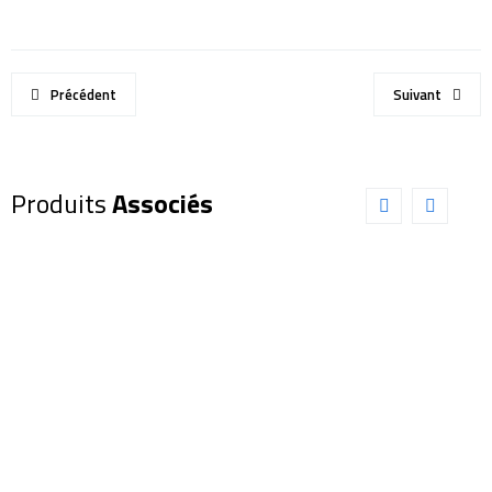
Précédent
Suivant
Produits
Associés
Lunette
Lunette
Sky-
Explore
Watcher
Scientific
120/900
127/952
ED Dual
ED APO