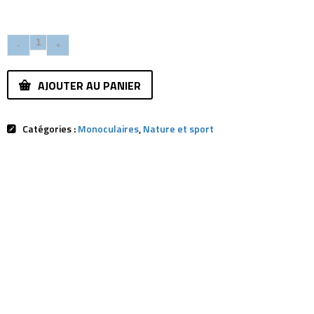
AJOUTER AU PANIER
Catégories :
Monoculaires
,
Nature et sport
Description
Avis (0)
Ref:
8911028LXD000
Diamètre objectif:
25mm
Grossissement:
10x
Pupille de sortie:
Indice crépusculaire:
15,8
Champ de vision à 1000m
96 mètres