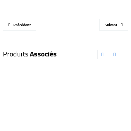
Précédent
Suivant
Produits
Associés
Jumelles
Jumelles
PENTAX
astronomiques
UD Noire
Vixen BT-
9×21 (
81S-A 45°
P61811)
(X000002)