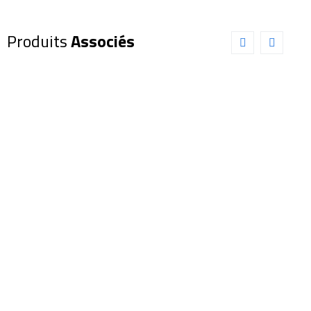
Produits
Associés
Monture
Trépied
SKY-
Sky-
WATCHER
Watcher
EQ6 R pro
pour
Go-To
monture
(SW0396)
CQ350
(SW0479)
1 699,00
€
695,00
€
Ajouter au panier