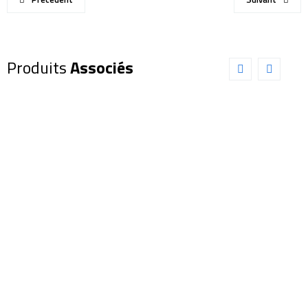
Produits
Associés
Oculaire
Oculaire
EXPLORE
EXPLORE
SCIENTIFIC
SCIENTIFIC
82° LER
100°
6,5mm
5,5mm
(0218865)
(0218405)
175,00
€
369,00
€