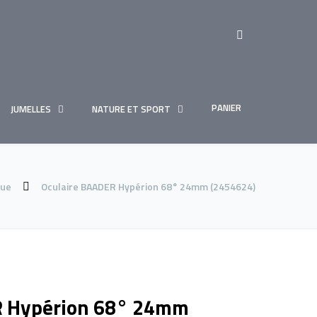
PANIER
JUMELLES
NATURE ET SPORT
que
Oculaire BAADER Hypérion 68° 24mm (2454624)
R Hypérion 68° 24mm