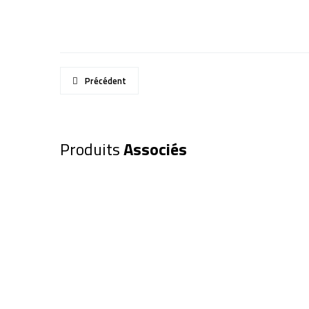
Précédent
Produits
Associés
Oculaire EXPLORE SCIENTIFIC 
(0218824)
325,00
€