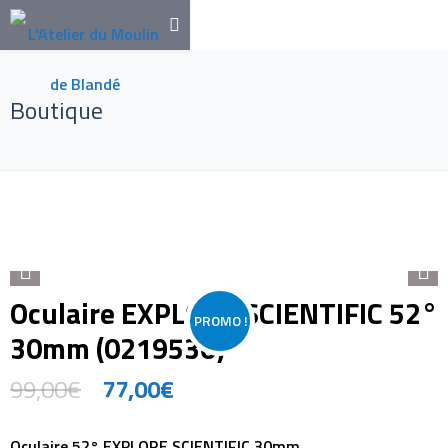
Boutique
Oculaire EXPLORE SCIENTIFIC 52°
PROMO !
30mm (0219530)
99,00
€
77,00
€
Oculaire 52° EXPLORE SCIENTIFIC 30mm