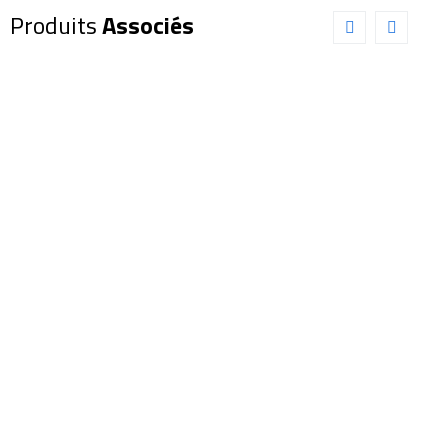
Produits
Associés
Oculaire
Oculaire
EXPLORE
EXPLORE
SCIENTIFIC
SCIENTIFIC
68° 28mm
68° 40mm
(0218628)
(0218640)
219,00
€
359,00
€
Ajouter au panier
Ajouter au panier
Détails
Détails