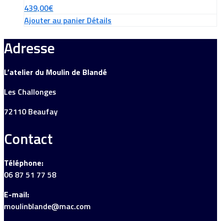
439,00
€
Ajouter au panier
Détails
Adresse
L’atelier du Moulin de Blandé
Les Challonges
72110 Beaufay
Contact
Téléphone:
06 87 51 77 58
E-mail:
moulinblande@mac.com