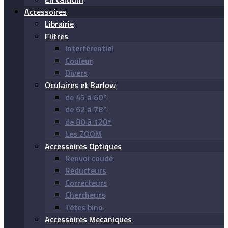
Accessoires
Librairie
Filtres
Interférentiel
Couleur
Divers
Oculaires et Barlow
de 45 à 60°
de 62 à 78°
de 80 à 120°
Les ZOOM
Accessoires Optiques
Renvoi coudé
Réducteurs
Correcteurs
Chercheurs
Têtes bino
Accessoires Mecaniques