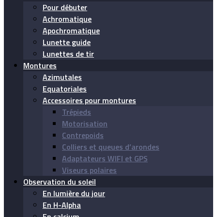
Pour débuter
Achromatique
Apochromatique
Lunette guide
Lunettes de tir
Montures
Azimutales
Equatoriales
Accessoires pour montures
Trépieds
Motorisation
Contrepoids
Colliers et queues d’arondes
Adaptateurs WIFI et GPS
Viseurs polaires
Observation du soleil
En lumière du jour
En H-Alpha
En calcium