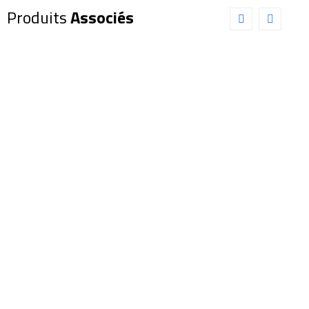
Produits
Associés
Oculaire
Oculaire
EXPLORE
EXPLORE
SCIENTIFIC
SCIENTIFIC
100°
82° LER
30mm
4,5mm
(0218430)
(0218845)
1 099,00
€
189,00
€
Ajouter au panier
Ajouter au panier
Détails
Détails