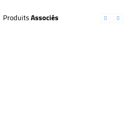
Produits
Associés
Oculaire
Oculaire
EXPLORE
EXPLORE
SCIENTIFIC
SCIENTIFIC
68° 24mm
82° 6,7mm
(0218624)
(0218806)
185,00
€
165,00
€
Ajouter au panier
Ajouter au panier
Détails
Détails