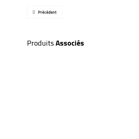
Précédent
Produits
Associés
Oculaire EXPLORE SCIENTIFIC 
(0218620)
156,00
€
Ajouter au panier