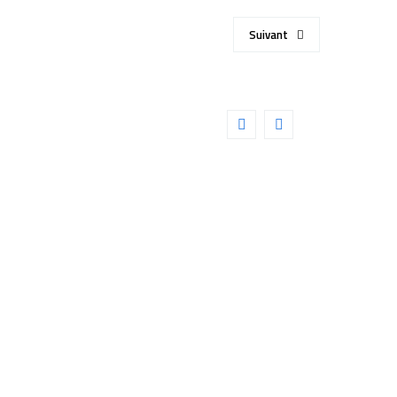
Suivant
CIENTIFIC 68° 28mm
Détails