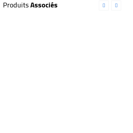
Produits
Associés
Oculaire
Oculaire
EXPLORE
EXPLORE
SCIENTIFIC
SCIENTIFIC
82° 24mm
82° LER
(0218824)
6,5mm
(0218865)
325,00
€
175,00
€
Ajouter au panier
Détails
Ajouter au panier
Détails