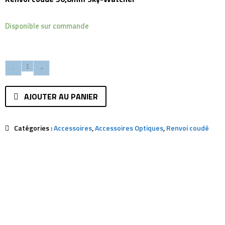
Disponible sur commande
AJOUTER AU PANIER
Catégories :
Accessoires
,
Accessoires Optiques
,
Renvoi coudé
Description
Avis (0)
Renvoi coudé 50,8mm Sky-Watcher
Coulant 50,8mm et réduction 31,75mm