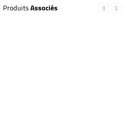
Produits
Associés
Oculaire
Oculaire
EXPLORE
EXPLORE
SCIENTIFIC
SCIENTIFIC
100°
82° 30mm
25mm
(0218830)
(0218425)
365,00
€
899,00
€
Ajouter au panier
Détails
Ajouter au panier
Détails