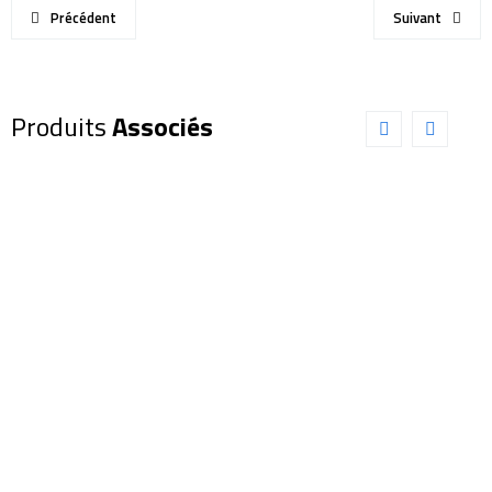
Précédent
Suivant
Produits
Associés
Dobson
Dobson
SKY-
SKY-
WATCHER
WATCHER
FlexTube
300/1500
350/1600
(SW0056)
(SW0061)
1 130,00
€
2 095,00
€