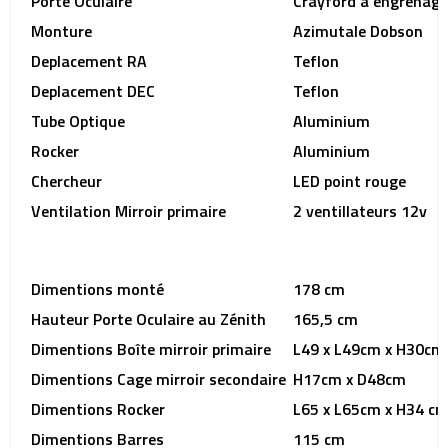
Porte Oculaire
Crayford à engrenage
Monture
Azimutale Dobson
Deplacement RA
Teflon
Deplacement DEC
Teflon
Tube Optique
Aluminium
Rocker
Aluminium
Chercheur
LED point rouge
Ventilation Mirroir primaire
2 ventillateurs 12v
Dimentions monté
178 cm
Hauteur Porte Oculaire au Zénith
165,5 cm
Dimentions Boîte mirroir primaire
L49 x L49cm x H30cm
Dimentions Cage mirroir secondaire
H17cm x D48cm
Dimentions Rocker
L65 x L65cm x H34 c
Dimentions Barres
115 cm